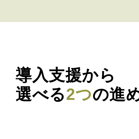
導入支援から
選べる
2つ
の進