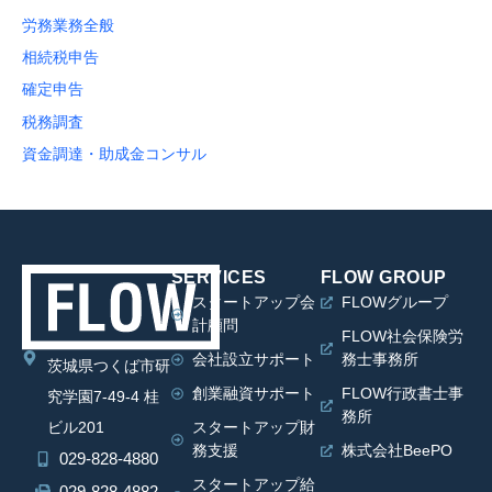
労務業務全般
相続税申告
確定申告
税務調査
資金調達・助成金コンサル
SERVICES
FLOW GROUP
スタートアップ会
FLOWグループ
計顧問
FLOW社会保険労
会社設立サポート
務士事務所
茨城県つくば市研
創業融資サポート
FLOW行政書士事
究学園7-49-4 桂
務所
ビル201
スタートアップ財
務支援
株式会社BeePO
029-828-4880
スタートアップ給
029-828-4882