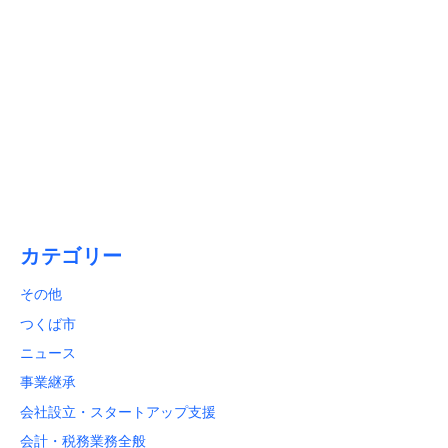
2026/01/15
【1月31日締切】初心者必見！「償却資産税申告」と「法定
調書合計表」のポイント解説
カテゴリー
その他
つくば市
ニュース
事業継承
会社設立・スタートアップ支援
会計・税務業務全般