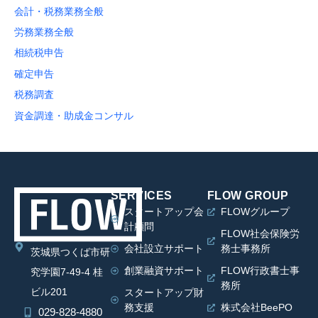
会計・税務業務全般
労務業務全般
相続税申告
確定申告
税務調査
資金調達・助成金コンサル
SERVICES
FLOW GROUP
スタートアップ会
FLOWグループ
計顧問
FLOW社会保険労
会社設立サポート
務士事務所
茨城県つくば市研
創業融資サポート
FLOW行政書士事
究学園7-49-4 桂
務所
ビル201
スタートアップ財
務支援
株式会社BeePO
029-828-4880