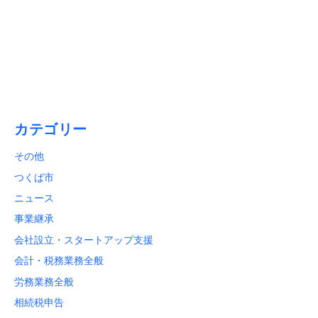
2026/01/15
【1月31日締切】初心者必見！「償却資産税申告」と「法定
調書合計表」のポイント解説
カテゴリー
その他
つくば市
ニュース
事業継承
会社設立・スタートアップ支援
会計・税務業務全般
労務業務全般
相続税申告