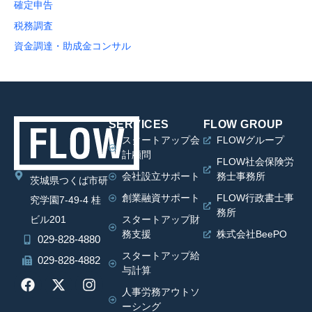
確定申告
税務調査
資金調達・助成金コンサル
SERVICES
FLOW GROUP
スタートアップ会
FLOWグループ
計顧問
FLOW社会保険労
会社設立サポート
務士事務所
茨城県つくば市研
創業融資サポート
FLOW行政書士事
究学園7-49-4 桂
務所
ビル201
スタートアップ財
務支援
株式会社BeePO
029-828-4880
スタートアップ給
029-828-4882
与計算
人事労務アウトソ
ーシング