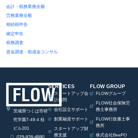
会計・税務業務全般
労務業務全般
相続税申告
確定申告
税務調査
資金調達・助成金コンサル
SERVICES
FLOW GROUP
スタートアップ会
FLOWグループ
計顧問
FLOW社会保険労
会社設立サポート
務士事務所
茨城県つくば市研
創業融資サポート
FLOW行政書士事
究学園7-49-4 桂
務所
ビル201
スタートアップ財
務支援
株式会社BeePO
029-828-4880