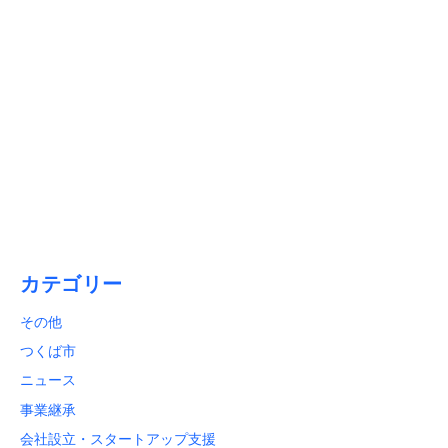
2026/01/15
【1月31日締切】初心者必見！「償却資産税申告」と「法定
調書合計表」のポイント解説
カテゴリー
その他
つくば市
ニュース
事業継承
会社設立・スタートアップ支援