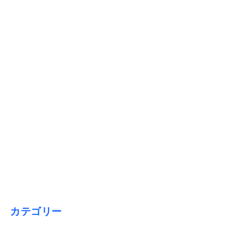
2026/01/15
【1月31日締切】初心者必見！「償却資産税申告」と「法定
調書合計表」のポイント解説
カテゴリー