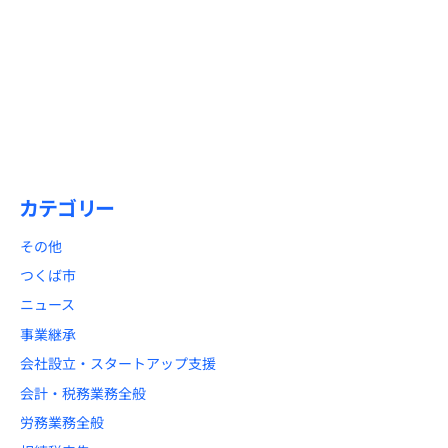
2026/01/15
【1月31日締切】初心者必見！「償却資産税申告」と「法定調書合
計表」のポイント解説
カテゴリー
その他
つくば市
ニュース
事業継承
会社設立・スタートアップ支援
会計・税務業務全般
労務業務全般