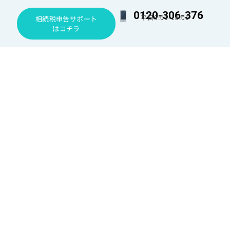
0120-306-376
平日9:00-18:00
相続税申告サポート
はコチラ
2026/03/04
2026/02/26
【令和7年分】まだ間に合う！
相続発生直後に焦らない！
確定申告の駆け込み提出で
「手続きの期限」と「相続人の
注意すべき3つのミスと最終
確定」完全ガイド
チェック