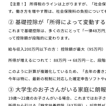
【注意！】
所得税のラインは上がりますが、
「社会保
す。働き方を増やす際は、社会保険料の負担について
② 基礎控除が「所得によって変動す
これまで基礎控除は、多くの方にとって「一律48万
って控除額が段階的に変わります。
給与収入200万円以下の方：
控除額が最大（95万円
所得が増えるにつれて：
88万円 → 68万円…と、段
このように計算が複雑化しているため、
「去年の書き
今年は特に、最新の税制に対応した確定申告ソフトやe
③ 大学生のお子さんがいる家庭に朗
19歳〜22歳のお子さんがいる場合、これまではお子さ
所得から引ける「特定扶養控除（63万円）」が突然