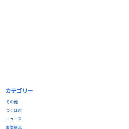
全解説
りやすく解説
2026/01/15
2025/12/26
【1月31日締切】初心者必見！
年末年始休暇のお知らせと
「償却資産税申告」と「法定調
御礼
書合計表」のポイント解説
カテゴリー
その他
つくば市
ニュース
事業継承