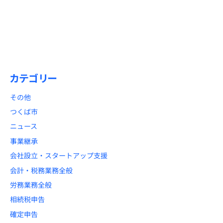
2026/01/15
【1月31日締切】初心者必見！「償却資産税申告」と「法定調書合
計表」のポイント解説
カテゴリー
その他
つくば市
ニュース
事業継承
会社設立・スタートアップ支援
会計・税務業務全般
労務業務全般
相続税申告
確定申告