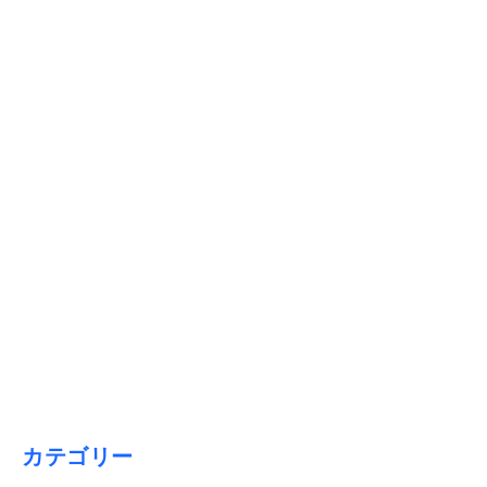
2026/01/15
【1月31日締切】初心者必見！「償却資産税申告」と「法定
調書合計表」のポイント解説
カテゴリー