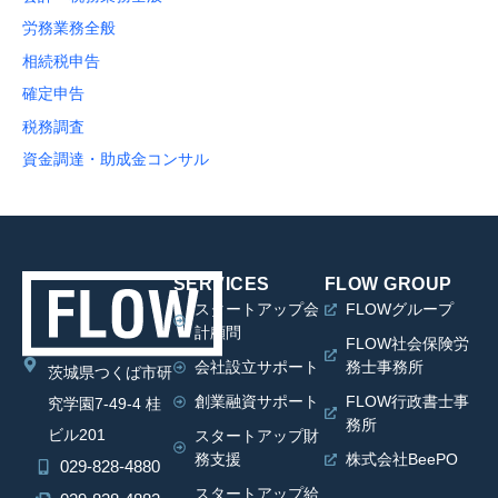
労務業務全般
相続税申告
確定申告
税務調査
資金調達・助成金コンサル
SERVICES
FLOW GROUP
スタートアップ会
FLOWグループ
計顧問
FLOW社会保険労
会社設立サポート
務士事務所
茨城県つくば市研
創業融資サポート
FLOW行政書士事
究学園7-49-4 桂
務所
ビル201
スタートアップ財
務支援
株式会社BeePO
029-828-4880
スタートアップ給