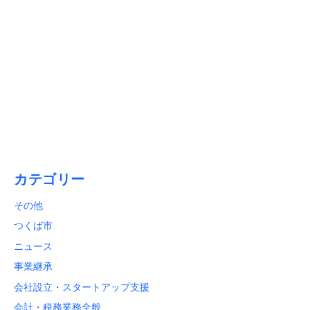
2026/01/15
【1月31日締切】初心者必見！「償却資産税申告」と「法定
調書合計表」のポイント解説
カテゴリー
その他
つくば市
ニュース
事業継承
会社設立・スタートアップ支援
会計・税務業務全般